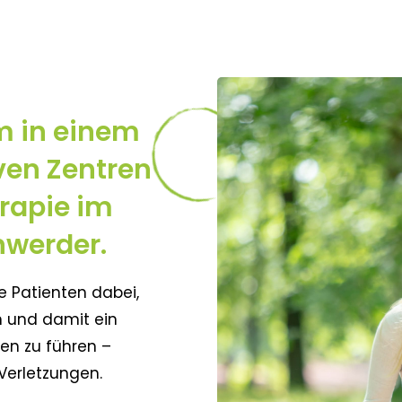
m in einem
ven Zentren
erapie im
nwerder.
re Patienten dabei,
en und damit ein
en zu führen –
Verletzungen.