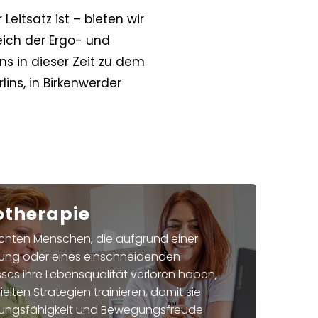
eitsatz ist – bieten wir
ich der Ergo- und
ns in dieser Zeit zu dem
ins, in Birkenwerder
otherapie
chten Menschen, die aufgrund einer
kung oder eines einschneidenden
sses ihre Lebensqualität verloren haben,
ielten Strategien trainieren, damit sie
ngsfähigkeit und Bewegungsfreude