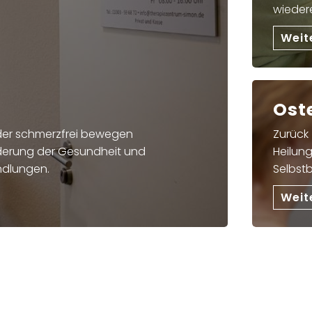
wieder
Weit
Ost
eder schmerzfrei bewegen
Zurück
rderung der Gesundheit und
Heilung
andlungen.
Selbst
Weit